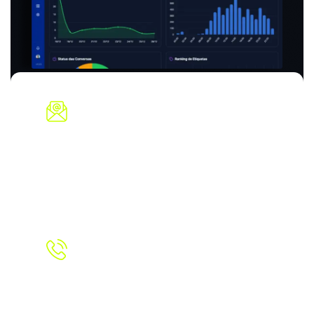
E-mail
contato@leadhit.com.br
Fone
+55 11 98898-7830