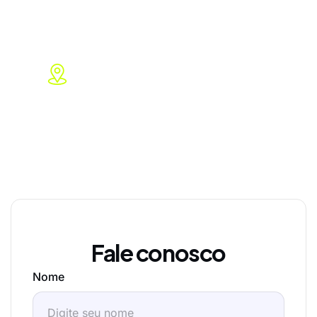
Brasil
Al. Rio Negro, 503 – Sala 2020,
Alphaville, Barueri, São Paulo.
Fale conosco
Nome